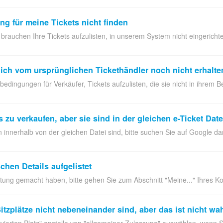
ung für meine Tickets nicht finden
brauchen Ihre Tickets aufzulisten, in unserem System nicht eingerichtet
e ich vom ursprünglichen Tickethändler noch nicht erhalt
edingungen für Verkäufer, Tickets aufzulisten, die sie nicht in ihrem Be
ts zu verkaufen, aber sie sind in der gleichen e-Ticket Date
 innerhalb von der gleichen Datei sind, bitte suchen Sie auf Google da
chen Details aufgelistet
tung gemacht haben, bitte gehen Sie zum Abschnitt "Meine..." Ihres Kont
itzplätze nicht nebeneinander sind, aber das ist nicht wa
ervierten Platz" anstelle von "allgemeiner Zulassung" auswählen, wenn Sie