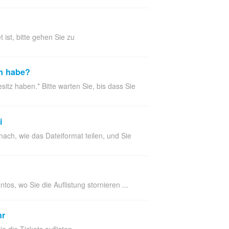
 ist, bitte gehen Sie zu
en habe?
sitz haben.* Bitte warten Sie, bis dass Sie
i
nach, wie das Dateiformat teilen, und Sie
os, wo Sie die Auflistung stornieren ...
hr
 die Tickets auflisten. ...