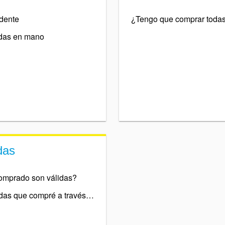
idente
adas en mano
das
comprado son válidas?
Se me denegó el acceso con entradas que compré a través de Twickets