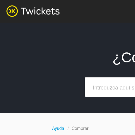
¿C
Ayuda
Comprar